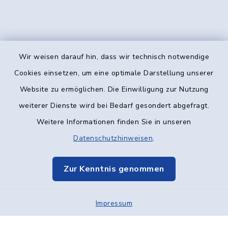
Wir weisen darauf hin, dass wir technisch notwendige
Kontakt
Cookies einsetzen, um eine optimale Darstellung unserer
Website zu ermöglichen. Die Einwilligung zur Nutzung
Barrierefreiheit
weiterer Dienste wird bei Bedarf gesondert abgefragt.
Weitere Informationen finden Sie in unseren
Datenschutz
Datenschutzhinweisen
.
Impressum
Zur Kenntnis genommen
Elektronische Kommunikation
Impressum
Sitemap