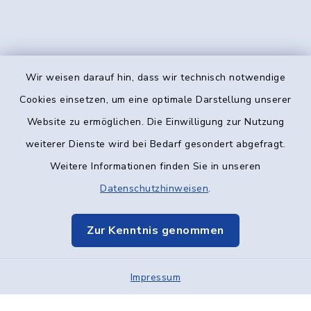
Wir weisen darauf hin, dass wir technisch notwendige
Kontakt
Cookies einsetzen, um eine optimale Darstellung unserer
Website zu ermöglichen. Die Einwilligung zur Nutzung
Barrierefreiheit
weiterer Dienste wird bei Bedarf gesondert abgefragt.
Weitere Informationen finden Sie in unseren
Datenschutz
Datenschutzhinweisen
.
Impressum
Zur Kenntnis genommen
Elektronische Kommunikation
Impressum
Sitemap