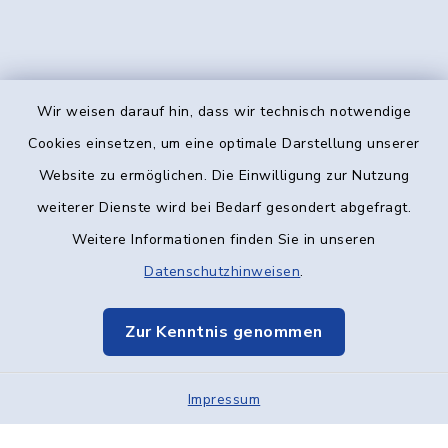
Wir weisen darauf hin, dass wir technisch notwendige
Kontakt
Cookies einsetzen, um eine optimale Darstellung unserer
Website zu ermöglichen. Die Einwilligung zur Nutzung
Barrierefreiheit
weiterer Dienste wird bei Bedarf gesondert abgefragt.
Weitere Informationen finden Sie in unseren
Datenschutz
Datenschutzhinweisen
.
Impressum
Zur Kenntnis genommen
Elektronische Kommunikation
Impressum
Sitemap