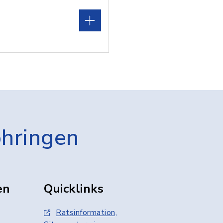
öhringen
en
Quicklinks
Ratsinformation,