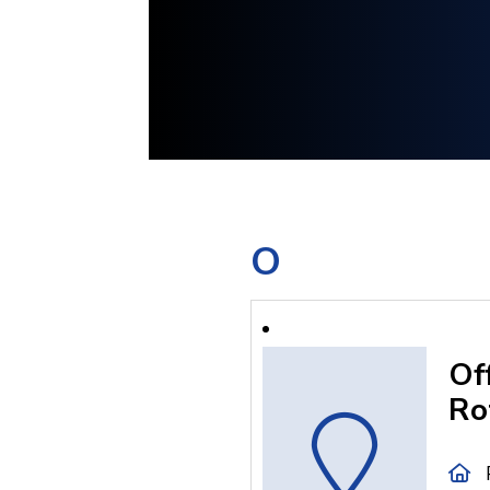
O
Of
Ro