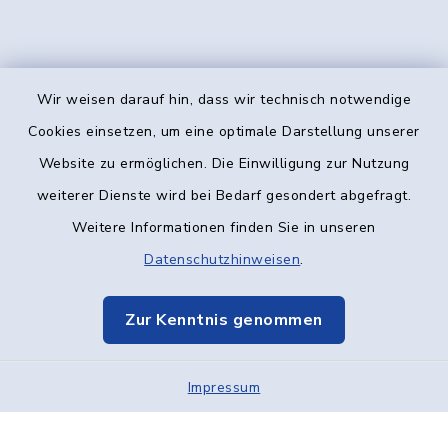
Wir weisen darauf hin, dass wir technisch notwendige
Kontakt
Cookies einsetzen, um eine optimale Darstellung unserer
Website zu ermöglichen. Die Einwilligung zur Nutzung
Barrierefreiheit
weiterer Dienste wird bei Bedarf gesondert abgefragt.
Weitere Informationen finden Sie in unseren
Datenschutz
Datenschutzhinweisen
.
Impressum
Zur Kenntnis genommen
Elektronische Kommunikation
Impressum
Sitemap
Cookie-Einstellungen