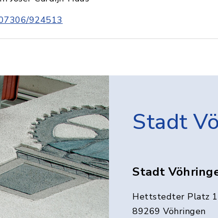
07306/924513
Stadt V
Stadt Vöhring
Hettstedter Platz 1
89269 Vöhringen