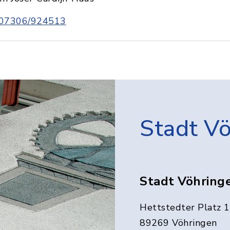
07306/924513
Stadt V
Stadt Vöhring
Hettstedter Platz 1
89269 Vöhringen