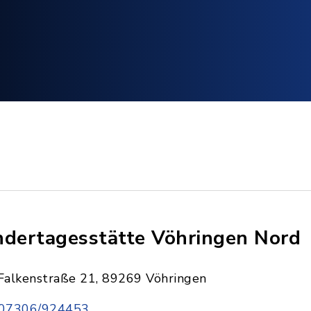
ndertagesstätte Vöhringen Nord
Falkenstraße 21, 89269 Vöhringen
07306/924453