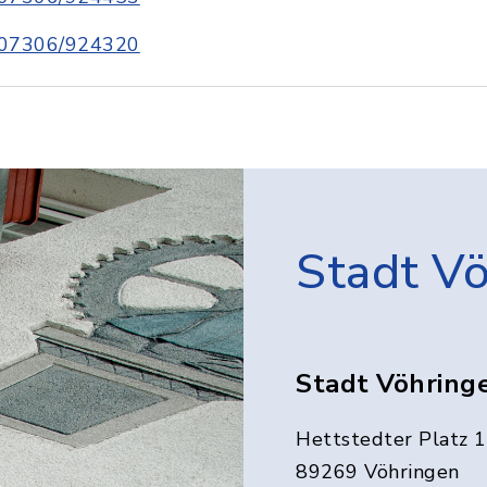
07306/924320
Stadt V
Stadt Vöhring
Hettstedter Platz 1
89269 Vöhringen