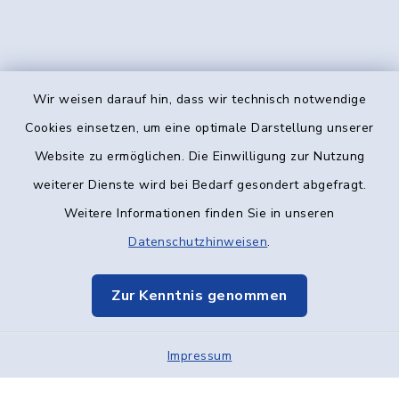
Wir weisen darauf hin, dass wir technisch notwendige
Kontakt
Cookies einsetzen, um eine optimale Darstellung unserer
Website zu ermöglichen. Die Einwilligung zur Nutzung
Barrierefreiheit
weiterer Dienste wird bei Bedarf gesondert abgefragt.
Weitere Informationen finden Sie in unseren
Datenschutz
Datenschutzhinweisen
.
Impressum
Zur Kenntnis genommen
Elektronische Kommunikation
Impressum
Sitemap