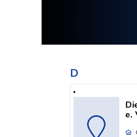
D
Di
e. 