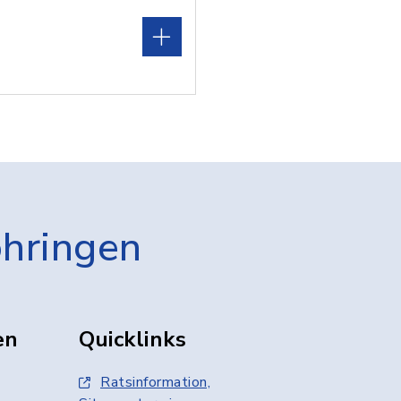
öhringen
en
Quicklinks
Ratsinformation,