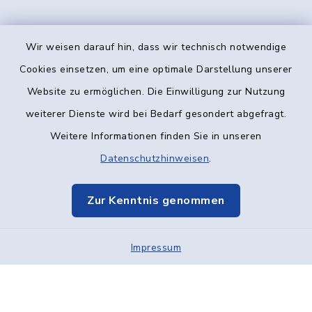
Wir weisen darauf hin, dass wir technisch notwendige
Kontakt
Cookies einsetzen, um eine optimale Darstellung unserer
Website zu ermöglichen. Die Einwilligung zur Nutzung
Barrierefreiheit
weiterer Dienste wird bei Bedarf gesondert abgefragt.
Weitere Informationen finden Sie in unseren
Datenschutz
Datenschutzhinweisen
.
Impressum
Zur Kenntnis genommen
Elektronische Kommunikation
Impressum
Sitemap
Cookie-Einstellungen