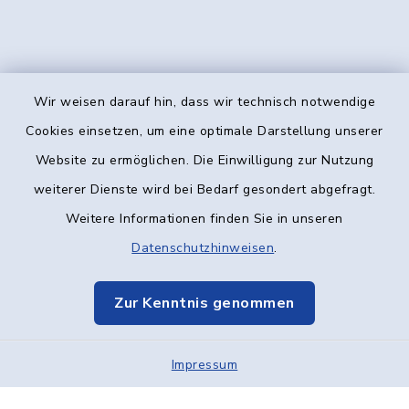
Wir weisen darauf hin, dass wir technisch notwendige
Kontakt
Cookies einsetzen, um eine optimale Darstellung unserer
Website zu ermöglichen. Die Einwilligung zur Nutzung
Barrierefreiheit
weiterer Dienste wird bei Bedarf gesondert abgefragt.
Weitere Informationen finden Sie in unseren
Datenschutz
Datenschutzhinweisen
.
Impressum
Zur Kenntnis genommen
Elektronische Kommunikation
Impressum
Sitemap