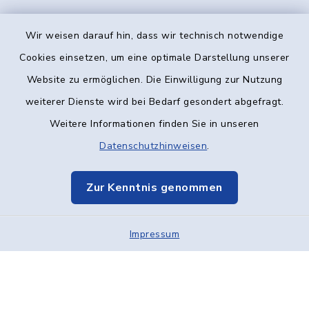
Wir weisen darauf hin, dass wir technisch notwendige
Kontakt
Cookies einsetzen, um eine optimale Darstellung unserer
Website zu ermöglichen. Die Einwilligung zur Nutzung
Barrierefreiheit
weiterer Dienste wird bei Bedarf gesondert abgefragt.
Weitere Informationen finden Sie in unseren
Datenschutz
Datenschutzhinweisen
.
Impressum
Zur Kenntnis genommen
Elektronische Kommunikation
Impressum
Sitemap
Cookie-Einstellungen