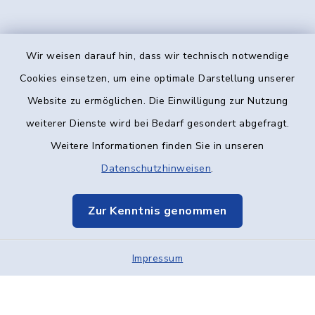
Wir weisen darauf hin, dass wir technisch notwendige
Kontakt
Cookies einsetzen, um eine optimale Darstellung unserer
Website zu ermöglichen. Die Einwilligung zur Nutzung
Barrierefreiheit
weiterer Dienste wird bei Bedarf gesondert abgefragt.
Weitere Informationen finden Sie in unseren
Datenschutz
Datenschutzhinweisen
.
Impressum
Zur Kenntnis genommen
Elektronische Kommunikation
Impressum
Sitemap
Cookie-Einstellungen