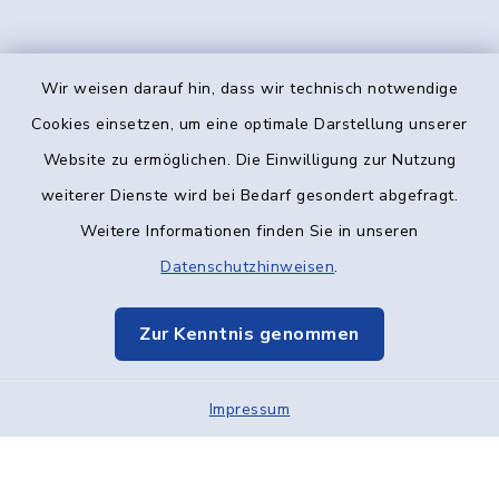
Wir weisen darauf hin, dass wir technisch notwendige
Kontakt
Cookies einsetzen, um eine optimale Darstellung unserer
Website zu ermöglichen. Die Einwilligung zur Nutzung
Barrierefreiheit
weiterer Dienste wird bei Bedarf gesondert abgefragt.
Weitere Informationen finden Sie in unseren
Datenschutz
Datenschutzhinweisen
.
Impressum
Zur Kenntnis genommen
Elektronische Kommunikation
Impressum
Sitemap
Cookie-Einstellungen