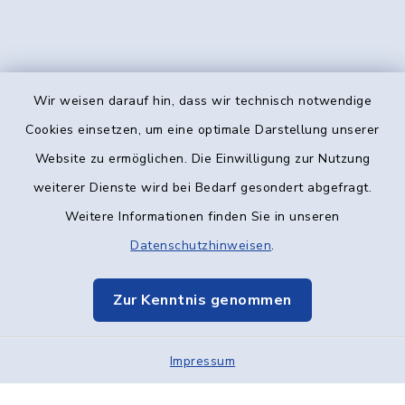
Wir weisen darauf hin, dass wir technisch notwendige
Kontakt
Cookies einsetzen, um eine optimale Darstellung unserer
Website zu ermöglichen. Die Einwilligung zur Nutzung
Barrierefreiheit
weiterer Dienste wird bei Bedarf gesondert abgefragt.
Weitere Informationen finden Sie in unseren
Datenschutz
Datenschutzhinweisen
.
Impressum
Zur Kenntnis genommen
Elektronische Kommunikation
Impressum
Sitemap