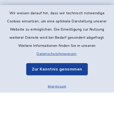
Wir weisen darauf hin, dass wir technisch notwendige
Kontakt
Cookies einsetzen, um eine optimale Darstellung unserer
Website zu ermöglichen. Die Einwilligung zur Nutzung
Barrierefreiheit
weiterer Dienste wird bei Bedarf gesondert abgefragt.
Weitere Informationen finden Sie in unseren
Datenschutz
Datenschutzhinweisen
.
Impressum
Zur Kenntnis genommen
Elektronische Kommunikation
Impressum
Sitemap
Cookie-Einstellungen