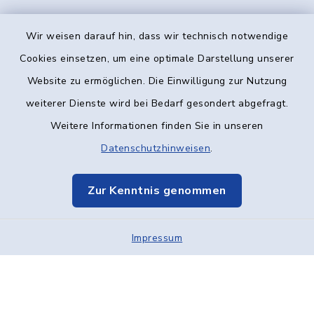
Wir weisen darauf hin, dass wir technisch notwendige
Kontakt
Cookies einsetzen, um eine optimale Darstellung unserer
Website zu ermöglichen. Die Einwilligung zur Nutzung
Barrierefreiheit
weiterer Dienste wird bei Bedarf gesondert abgefragt.
Weitere Informationen finden Sie in unseren
Datenschutz
Datenschutzhinweisen
.
Impressum
Zur Kenntnis genommen
Elektronische Kommunikation
Impressum
Sitemap
Cookie-Einstellungen