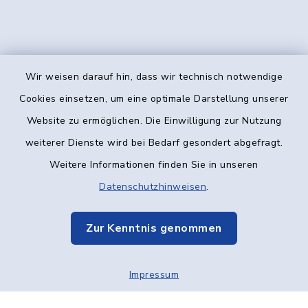
Wir weisen darauf hin, dass wir technisch notwendige
Kontakt
Cookies einsetzen, um eine optimale Darstellung unserer
Website zu ermöglichen. Die Einwilligung zur Nutzung
Barrierefreiheit
weiterer Dienste wird bei Bedarf gesondert abgefragt.
Weitere Informationen finden Sie in unseren
Datenschutz
Datenschutzhinweisen
.
Impressum
Zur Kenntnis genommen
Elektronische Kommunikation
Impressum
Sitemap