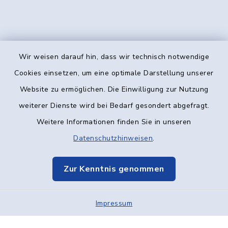
Wir weisen darauf hin, dass wir technisch notwendige
Kontakt
Cookies einsetzen, um eine optimale Darstellung unserer
Website zu ermöglichen. Die Einwilligung zur Nutzung
Barrierefreiheit
weiterer Dienste wird bei Bedarf gesondert abgefragt.
Weitere Informationen finden Sie in unseren
Datenschutz
Datenschutzhinweisen
.
Impressum
Zur Kenntnis genommen
Elektronische Kommunikation
Impressum
Sitemap