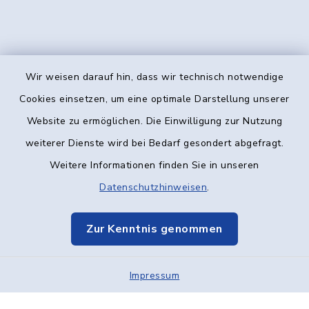
Wir weisen darauf hin, dass wir technisch notwendige
Kontakt
Cookies einsetzen, um eine optimale Darstellung unserer
Website zu ermöglichen. Die Einwilligung zur Nutzung
Barrierefreiheit
weiterer Dienste wird bei Bedarf gesondert abgefragt.
Weitere Informationen finden Sie in unseren
Datenschutz
Datenschutzhinweisen
.
Impressum
Zur Kenntnis genommen
Elektronische Kommunikation
Impressum
Sitemap