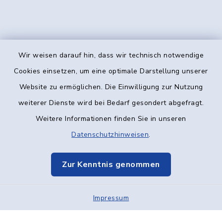
Wir weisen darauf hin, dass wir technisch notwendige
Kontakt
Cookies einsetzen, um eine optimale Darstellung unserer
Website zu ermöglichen. Die Einwilligung zur Nutzung
Barrierefreiheit
weiterer Dienste wird bei Bedarf gesondert abgefragt.
Weitere Informationen finden Sie in unseren
Datenschutz
Datenschutzhinweisen
.
Impressum
Zur Kenntnis genommen
Elektronische Kommunikation
Impressum
Sitemap