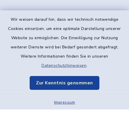
Wir weisen darauf hin, dass wir technisch notwendige
Kontakt
Cookies einsetzen, um eine optimale Darstellung unserer
Website zu ermöglichen. Die Einwilligung zur Nutzung
Barrierefreiheit
weiterer Dienste wird bei Bedarf gesondert abgefragt.
Weitere Informationen finden Sie in unseren
Datenschutz
Datenschutzhinweisen
.
Impressum
Zur Kenntnis genommen
Elektronische Kommunikation
Impressum
Sitemap
Cookie-Einstellungen