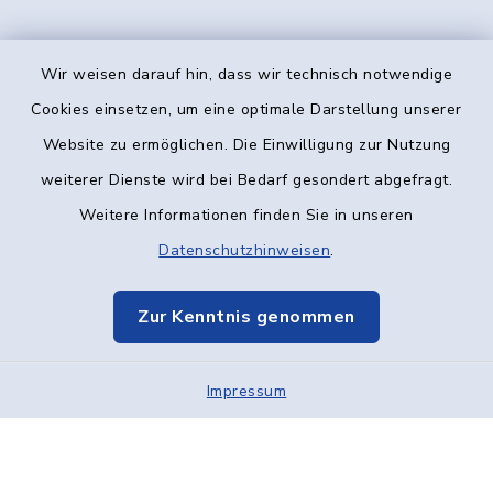
Wir weisen darauf hin, dass wir technisch notwendige
Kontakt
Cookies einsetzen, um eine optimale Darstellung unserer
Website zu ermöglichen. Die Einwilligung zur Nutzung
Barrierefreiheit
weiterer Dienste wird bei Bedarf gesondert abgefragt.
Weitere Informationen finden Sie in unseren
Datenschutz
Datenschutzhinweisen
.
Impressum
Zur Kenntnis genommen
Elektronische Kommunikation
Impressum
Sitemap
Cookie-Einstellungen