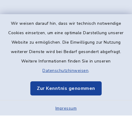
Wir weisen darauf hin, dass wir technisch notwendige
Kontakt
Cookies einsetzen, um eine optimale Darstellung unserer
Website zu ermöglichen. Die Einwilligung zur Nutzung
Barrierefreiheit
weiterer Dienste wird bei Bedarf gesondert abgefragt.
Weitere Informationen finden Sie in unseren
Datenschutz
Datenschutzhinweisen
.
Impressum
Zur Kenntnis genommen
Elektronische Kommunikation
Impressum
Sitemap
Cookie-Einstellungen