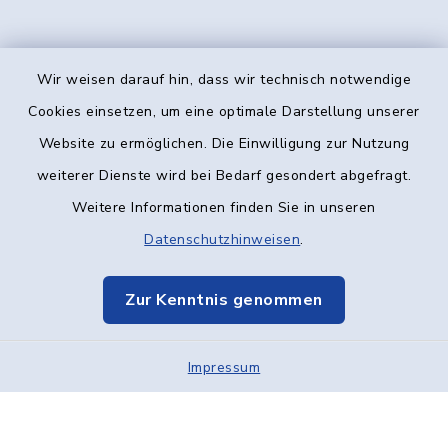
Wir weisen darauf hin, dass wir technisch notwendige
Kontakt
Cookies einsetzen, um eine optimale Darstellung unserer
Website zu ermöglichen. Die Einwilligung zur Nutzung
Barrierefreiheit
weiterer Dienste wird bei Bedarf gesondert abgefragt.
Weitere Informationen finden Sie in unseren
Datenschutz
Datenschutzhinweisen
.
Impressum
Zur Kenntnis genommen
Elektronische Kommunikation
Impressum
Sitemap
Cookie-Einstellungen