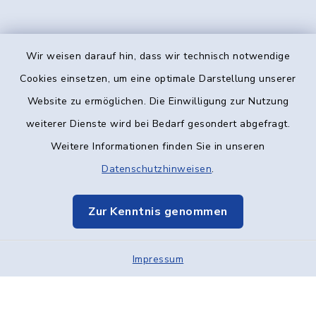
Wir weisen darauf hin, dass wir technisch notwendige
Kontakt
Cookies einsetzen, um eine optimale Darstellung unserer
Website zu ermöglichen. Die Einwilligung zur Nutzung
Barrierefreiheit
weiterer Dienste wird bei Bedarf gesondert abgefragt.
Weitere Informationen finden Sie in unseren
Datenschutz
Datenschutzhinweisen
.
Impressum
Zur Kenntnis genommen
Elektronische Kommunikation
Impressum
Sitemap
Cookie-Einstellungen