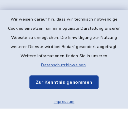
Wir weisen darauf hin, dass wir technisch notwendige
Kontakt
Cookies einsetzen, um eine optimale Darstellung unserer
Website zu ermöglichen. Die Einwilligung zur Nutzung
Barrierefreiheit
weiterer Dienste wird bei Bedarf gesondert abgefragt.
Weitere Informationen finden Sie in unseren
Datenschutz
Datenschutzhinweisen
.
Impressum
Zur Kenntnis genommen
Elektronische Kommunikation
Impressum
Sitemap
Cookie-Einstellungen