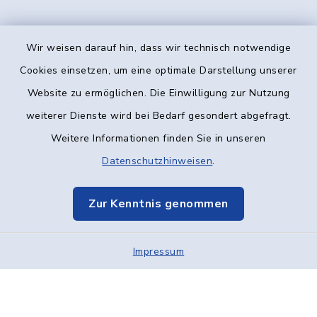
Wir weisen darauf hin, dass wir technisch notwendige
Kontakt
Cookies einsetzen, um eine optimale Darstellung unserer
Website zu ermöglichen. Die Einwilligung zur Nutzung
Barrierefreiheit
weiterer Dienste wird bei Bedarf gesondert abgefragt.
Weitere Informationen finden Sie in unseren
Datenschutz
Datenschutzhinweisen
.
Impressum
Zur Kenntnis genommen
Elektronische Kommunikation
Impressum
Sitemap
Cookie-Einstellungen