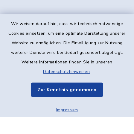
Wir weisen darauf hin, dass wir technisch notwendige
Kontakt
Cookies einsetzen, um eine optimale Darstellung unserer
Website zu ermöglichen. Die Einwilligung zur Nutzung
Barrierefreiheit
weiterer Dienste wird bei Bedarf gesondert abgefragt.
Weitere Informationen finden Sie in unseren
Datenschutz
Datenschutzhinweisen
.
Impressum
Zur Kenntnis genommen
Elektronische Kommunikation
Impressum
Sitemap
Cookie-Einstellungen