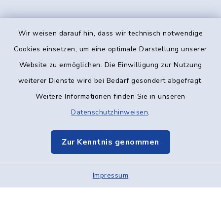
Wir weisen darauf hin, dass wir technisch notwendige
Kontakt
Cookies einsetzen, um eine optimale Darstellung unserer
Website zu ermöglichen. Die Einwilligung zur Nutzung
Barrierefreiheit
weiterer Dienste wird bei Bedarf gesondert abgefragt.
Weitere Informationen finden Sie in unseren
Datenschutz
Datenschutzhinweisen
.
Impressum
Zur Kenntnis genommen
Elektronische Kommunikation
Impressum
Sitemap
Cookie-Einstellungen