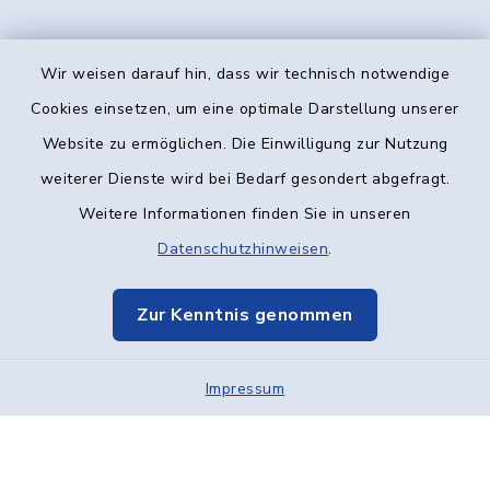
Wir weisen darauf hin, dass wir technisch notwendige
Kontakt
Cookies einsetzen, um eine optimale Darstellung unserer
Website zu ermöglichen. Die Einwilligung zur Nutzung
Barrierefreiheit
weiterer Dienste wird bei Bedarf gesondert abgefragt.
Weitere Informationen finden Sie in unseren
Datenschutz
Datenschutzhinweisen
.
Impressum
Zur Kenntnis genommen
Elektronische Kommunikation
Impressum
Sitemap
Cookie-Einstellungen