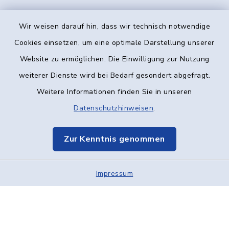
Wir weisen darauf hin, dass wir technisch notwendige
Kontakt
Cookies einsetzen, um eine optimale Darstellung unserer
Website zu ermöglichen. Die Einwilligung zur Nutzung
Barrierefreiheit
weiterer Dienste wird bei Bedarf gesondert abgefragt.
Weitere Informationen finden Sie in unseren
Datenschutz
Datenschutzhinweisen
.
Impressum
Zur Kenntnis genommen
Elektronische Kommunikation
Impressum
Sitemap
Cookie-Einstellungen