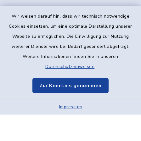
Wir weisen darauf hin, dass wir technisch notwendige
Kontakt
Cookies einsetzen, um eine optimale Darstellung unserer
Website zu ermöglichen. Die Einwilligung zur Nutzung
Barrierefreiheit
weiterer Dienste wird bei Bedarf gesondert abgefragt.
Weitere Informationen finden Sie in unseren
Datenschutz
Datenschutzhinweisen
.
Impressum
Zur Kenntnis genommen
Elektronische Kommunikation
Impressum
Sitemap
Cookie-Einstellungen