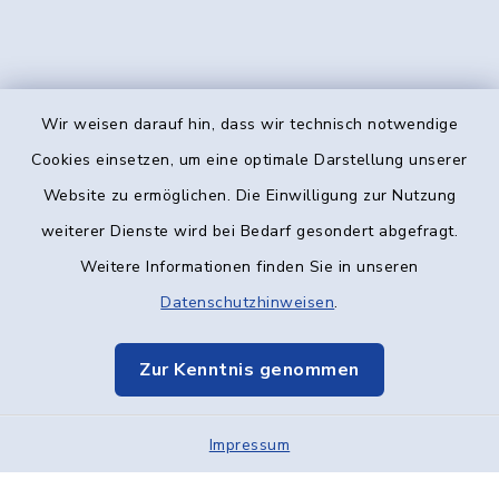
Wir weisen darauf hin, dass wir technisch notwendige
Kontakt
Cookies einsetzen, um eine optimale Darstellung unserer
Website zu ermöglichen. Die Einwilligung zur Nutzung
Barrierefreiheit
weiterer Dienste wird bei Bedarf gesondert abgefragt.
Weitere Informationen finden Sie in unseren
Datenschutz
Datenschutzhinweisen
.
Impressum
Zur Kenntnis genommen
Elektronische Kommunikation
Impressum
Sitemap