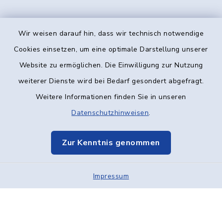
Wir weisen darauf hin, dass wir technisch notwendige
Kontakt
Cookies einsetzen, um eine optimale Darstellung unserer
Website zu ermöglichen. Die Einwilligung zur Nutzung
Barrierefreiheit
weiterer Dienste wird bei Bedarf gesondert abgefragt.
Weitere Informationen finden Sie in unseren
Datenschutz
Datenschutzhinweisen
.
Impressum
Zur Kenntnis genommen
Elektronische Kommunikation
Impressum
Sitemap
Cookie-Einstellungen