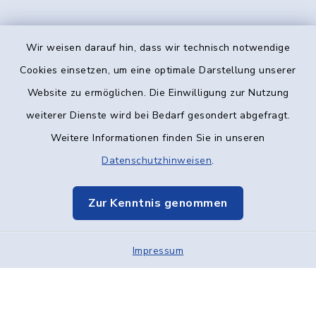
Wir weisen darauf hin, dass wir technisch notwendige
Kontakt
Cookies einsetzen, um eine optimale Darstellung unserer
Website zu ermöglichen. Die Einwilligung zur Nutzung
Barrierefreiheit
weiterer Dienste wird bei Bedarf gesondert abgefragt.
Weitere Informationen finden Sie in unseren
Datenschutz
Datenschutzhinweisen
.
Impressum
Zur Kenntnis genommen
Elektronische Kommunikation
Impressum
Sitemap
Cookie-Einstellungen