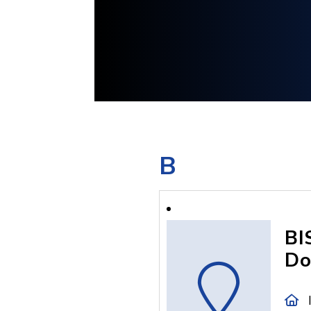
B
BI
Do