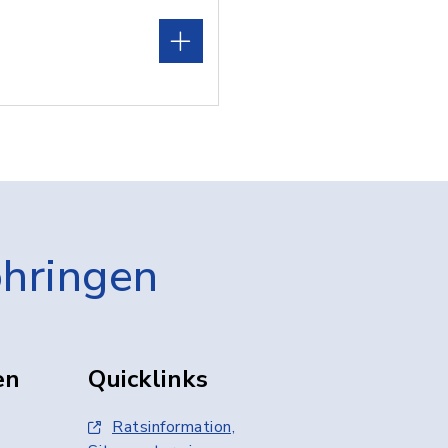
öhringen
en
Quicklinks
Ratsinformation,