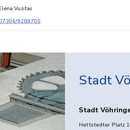
Elena Vuzitas
07306/9289700
Stadt V
Stadt Vöhring
Hettstedter Platz 1