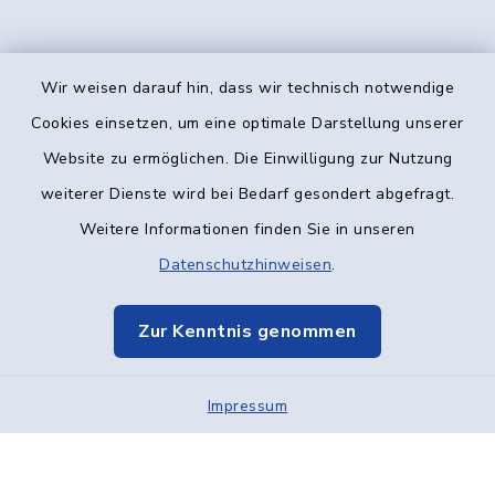
Wir weisen darauf hin, dass wir technisch notwendige
Kontakt
Cookies einsetzen, um eine optimale Darstellung unserer
Website zu ermöglichen. Die Einwilligung zur Nutzung
Barrierefreiheit
weiterer Dienste wird bei Bedarf gesondert abgefragt.
Weitere Informationen finden Sie in unseren
Datenschutz
Datenschutzhinweisen
.
Impressum
Zur Kenntnis genommen
Elektronische Kommunikation
Impressum
Sitemap
Cookie-Einstellungen