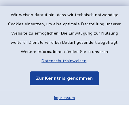
Wir weisen darauf hin, dass wir technisch notwendige
Kontakt
Cookies einsetzen, um eine optimale Darstellung unserer
Website zu ermöglichen. Die Einwilligung zur Nutzung
Barrierefreiheit
weiterer Dienste wird bei Bedarf gesondert abgefragt.
Weitere Informationen finden Sie in unseren
Datenschutz
Datenschutzhinweisen
.
Impressum
Zur Kenntnis genommen
Elektronische Kommunikation
Impressum
Sitemap
Cookie-Einstellungen