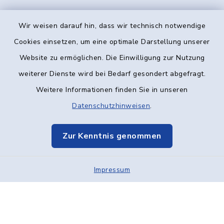
Wir weisen darauf hin, dass wir technisch notwendige
Kontakt
Cookies einsetzen, um eine optimale Darstellung unserer
Website zu ermöglichen. Die Einwilligung zur Nutzung
Barrierefreiheit
weiterer Dienste wird bei Bedarf gesondert abgefragt.
Weitere Informationen finden Sie in unseren
Datenschutz
Datenschutzhinweisen
.
Impressum
Zur Kenntnis genommen
Elektronische Kommunikation
Impressum
Sitemap
Cookie-Einstellungen