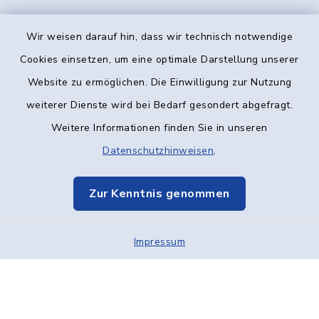
Wir weisen darauf hin, dass wir technisch notwendige
Kontakt
Cookies einsetzen, um eine optimale Darstellung unserer
Website zu ermöglichen. Die Einwilligung zur Nutzung
Barrierefreiheit
weiterer Dienste wird bei Bedarf gesondert abgefragt.
Weitere Informationen finden Sie in unseren
Datenschutz
Datenschutzhinweisen
.
Impressum
Zur Kenntnis genommen
Elektronische Kommunikation
Impressum
Sitemap
Cookie-Einstellungen