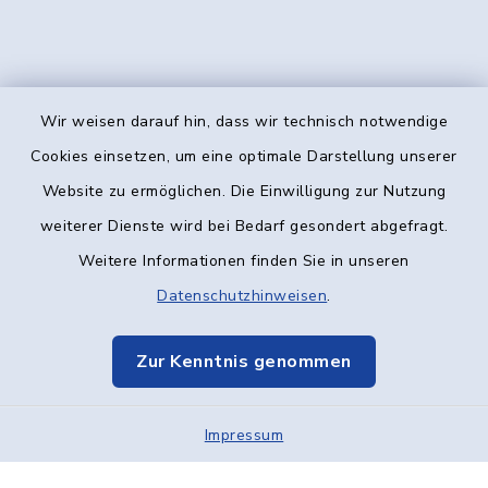
Wir weisen darauf hin, dass wir technisch notwendige
Kontakt
Cookies einsetzen, um eine optimale Darstellung unserer
Website zu ermöglichen. Die Einwilligung zur Nutzung
Barrierefreiheit
weiterer Dienste wird bei Bedarf gesondert abgefragt.
Weitere Informationen finden Sie in unseren
Datenschutz
Datenschutzhinweisen
.
Impressum
Zur Kenntnis genommen
Elektronische Kommunikation
Impressum
Sitemap