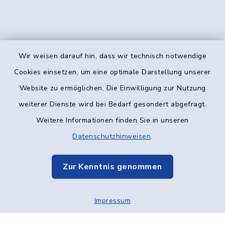
Wir weisen darauf hin, dass wir technisch notwendige
Kontakt
Cookies einsetzen, um eine optimale Darstellung unserer
Website zu ermöglichen. Die Einwilligung zur Nutzung
Barrierefreiheit
weiterer Dienste wird bei Bedarf gesondert abgefragt.
Weitere Informationen finden Sie in unseren
Datenschutz
Datenschutzhinweisen
.
Impressum
Zur Kenntnis genommen
Elektronische Kommunikation
Impressum
Sitemap