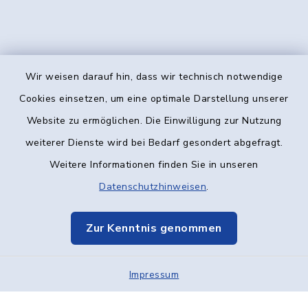
Wir weisen darauf hin, dass wir technisch notwendige
Kontakt
Cookies einsetzen, um eine optimale Darstellung unserer
Website zu ermöglichen. Die Einwilligung zur Nutzung
Barrierefreiheit
weiterer Dienste wird bei Bedarf gesondert abgefragt.
Weitere Informationen finden Sie in unseren
Datenschutz
Datenschutzhinweisen
.
Impressum
Zur Kenntnis genommen
Elektronische Kommunikation
Impressum
Sitemap