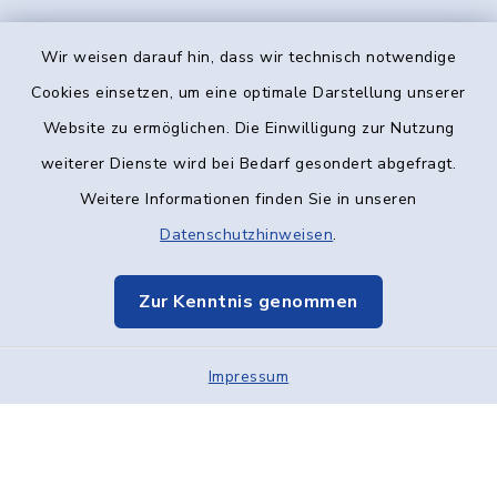
Wir weisen darauf hin, dass wir technisch notwendige
Kontakt
Cookies einsetzen, um eine optimale Darstellung unserer
Website zu ermöglichen. Die Einwilligung zur Nutzung
Barrierefreiheit
weiterer Dienste wird bei Bedarf gesondert abgefragt.
Weitere Informationen finden Sie in unseren
Datenschutz
Datenschutzhinweisen
.
Impressum
Zur Kenntnis genommen
Elektronische Kommunikation
Impressum
Sitemap
Cookie-Einstellungen