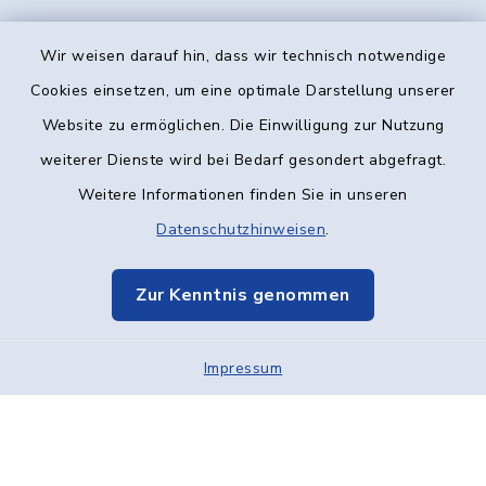
Wir weisen darauf hin, dass wir technisch notwendige
Kontakt
Cookies einsetzen, um eine optimale Darstellung unserer
Website zu ermöglichen. Die Einwilligung zur Nutzung
Barrierefreiheit
weiterer Dienste wird bei Bedarf gesondert abgefragt.
Weitere Informationen finden Sie in unseren
Datenschutz
Datenschutzhinweisen
.
Impressum
Zur Kenntnis genommen
Elektronische Kommunikation
Impressum
Sitemap
Cookie-Einstellungen