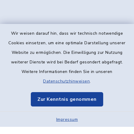
Wir weisen darauf hin, dass wir technisch notwendige
Kontakt
Cookies einsetzen, um eine optimale Darstellung unserer
Website zu ermöglichen. Die Einwilligung zur Nutzung
Barrierefreiheit
weiterer Dienste wird bei Bedarf gesondert abgefragt.
Weitere Informationen finden Sie in unseren
Datenschutz
Datenschutzhinweisen
.
Impressum
Zur Kenntnis genommen
Elektronische Kommunikation
Impressum
Sitemap