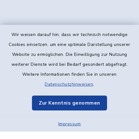
Wir weisen darauf hin, dass wir technisch notwendige
Kontakt
Cookies einsetzen, um eine optimale Darstellung unserer
Website zu ermöglichen. Die Einwilligung zur Nutzung
Barrierefreiheit
weiterer Dienste wird bei Bedarf gesondert abgefragt.
Weitere Informationen finden Sie in unseren
Datenschutz
Datenschutzhinweisen
.
Impressum
Zur Kenntnis genommen
Elektronische Kommunikation
Impressum
Sitemap