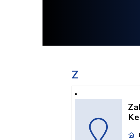
Z
Za
Ke