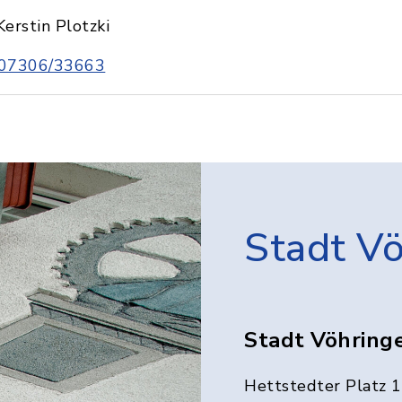
Kerstin Plotzki
07306/33663
Stadt V
Stadt Vöhring
Hettstedter Platz 1