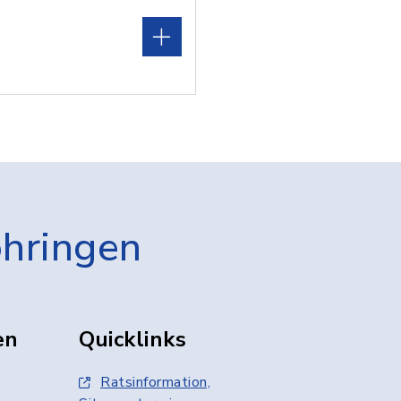
öhringen
en
Quicklinks
Ratsinformation,